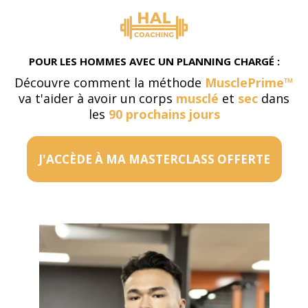
POUR LES HOMMES AVEC UN PLANNING CHARGÉ :
Découvre comment la méthode
MusclePrime™
va t'aider à avoir un corps
musclé
et
sec
dans
les
90 prochains jours
J'ACCÈDE À MA MASTERCLASS OFFERTE