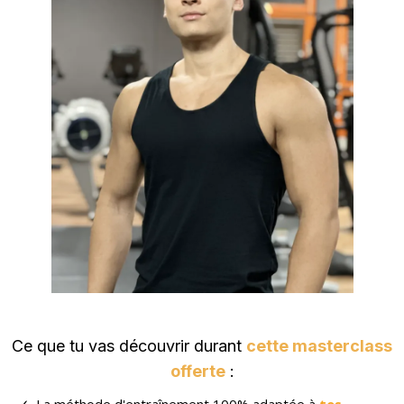
Ce que tu vas découvrir durant
cette masterclass
offerte
:
La méthode d'entraînement 100% adaptée à
tes